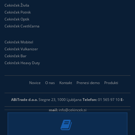
Cekinček Živila
Cekinček Potnik
Cekinček Optik
Cekinček Cvetličarna
Cekinček Mobitel
Cekinček Vulkanizer
Cekinček Bar
Cekinček Heavy Duty
Novice
O nas
Kontakt
Prenesi demo
Produkti
ABiTrade d.o.o.
Stegne 23, 1000 Ljubljana
Telefon:
01 565 97 10
E-
mail:
info@cekincek.si