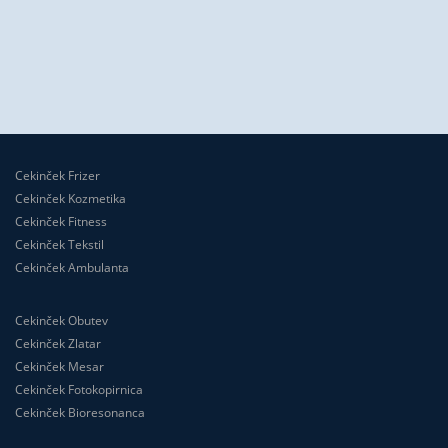
Cekinček Frizer
Cekinček Kozmetika
Cekinček Fitness
Cekinček Tekstil
Cekinček Ambulanta
Cekinček Obutev
Cekinček Zlatar
Cekinček Mesar
Cekinček Fotokopirnica
Cekinček Bioresonanca