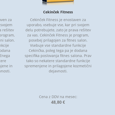
Cekinček Fitness
aven za
Cekinček Fitness je enostaven za
i svojem
uporabo, vsebuje vse, kar pri svojem
a rešitev
delu potrebujete, zato je prava rešitev
 program,
za vas. Cekinček Fitness je program,
ni salon.
posebej prilagojen za fitnes salon.
kcije
Vsebuje vse standardne funkcije
dodana
Cekinčka, poleg tega pa je dodana
ičnega
specifika poslovanja fitnes salona. Prav
tere
tako so nekatere standardne funkcije
jene in
spremenjene in prilagojene kozmetični
vnosti.
dejavnosti.
:
Cena z DDV na mesec:
48,80 €