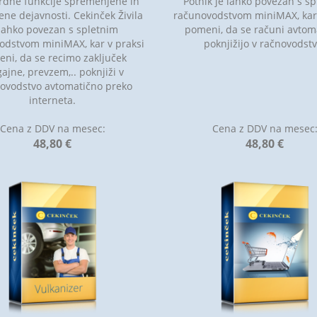
rdne funkcije spremenjene in
Potnik je lahko povezan s s
ene dejavnosti. Cekinček Živila
računovodstvom miniMAX, kar 
 lahko povezan s spletnim
pomeni, da se računi avtom
odstvom miniMAX, kar v praksi
poknjižijo v račnovodstv
ni, da se recimo zaključek
ajne, prevzem,.. poknjiži v
ovodstvo avtomatično preko
interneta.
Cena z DDV na mesec:
Cena z DDV na mesec
48,80 €
48,80 €