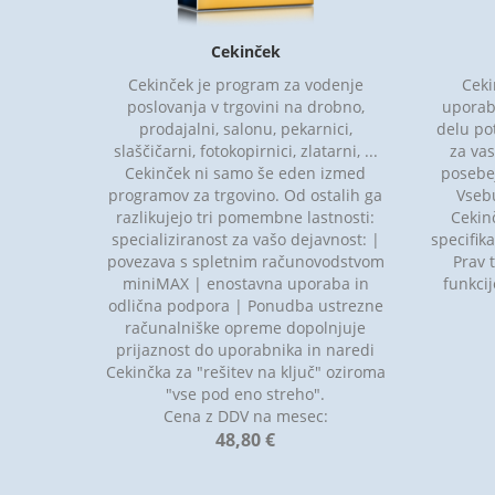
Cekinček
Cekinček je program za vodenje
Ceki
poslovanja v trgovini na drobno,
uporabo
prodajalni, salonu, pekarnici,
delu pot
slaščičarni, fotokopirnici, zlatarni, ...
za vas
Cekinček ni samo še eden izmed
posebej
programov za trgovino. Od ostalih ga
Vseb
razlikujejo tri pomembne lastnosti:
Cekin
specializiranost za vašo dejavnost: |
specifik
povezava s spletnim računovodstvom
Prav 
miniMAX | enostavna uporaba in
funkci
odlična podpora | Ponudba ustrezne
računalniške opreme dopolnjuje
prijaznost do uporabnika in naredi
Cekinčka za "rešitev na ključ" oziroma
"vse pod eno streho".
Cena z DDV na mesec:
48,80 €