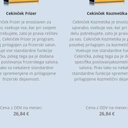
Cekinček Frizer
Cekinček Kozmetika
nček Frizer je enostaven za
Cekinček Kozmetika je enost
, vsebuje vse, kar pri svojem
uporabo, vsebuje vse, kar pr
rebujete, zato je prava rešitev
delu potrebujete, zato je prav
. Cekinček Frizer je program,
za vas. Cekinček Kozmetika je
 prilagojen za frizerski salon.
posebej prilagojen za kozmetič
uje vse standardne funkcije
Vsebuje vse standardne fun
čka, poleg tega pa je dodana
Cekinčka, poleg tega pa je 
a poslovanja frizerskega salona.
specifika poslovanjakozmet
tako so nekatere standardne
salona. Prav tako so neka
je spremenjene in prilagojene
standardne funkcije spremen
frizerski dejavnosti.
prilagojene kozmetični deja
Cena z DDV na mesec:
Cena z DDV na mesec
26,84 €
26,84 €