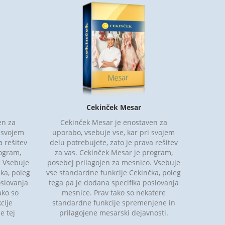
Cekinček Mesar
en za
Cekinček Mesar je enostaven za
i svojem
uporabo, vsebuje vse, kar pri svojem
a rešitev
delu potrebujete, zato je prava rešitev
rogram,
za vas. Cekinček Mesar je program,
. Vsebuje
posebej prilagojen za mesnico. Vsebuje
ka, poleg
vse standardne funkcije Cekinčka, poleg
oslovanja
tega pa je dodana specifika poslovanja
ako so
mesnice. Prav tako so nekatere
cije
standardne funkcije spremenjene in
e tej
prilagojene mesarski dejavnosti.