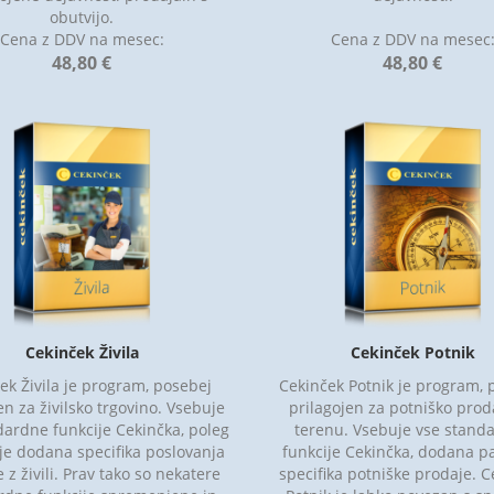
obutvijo.
Cena z DDV na mesec:
Cena z DDV na mesec
48,80 €
48,80 €
Cekinček Živila
Cekinček Potnik
ek Živila je program, posebej
Cekinček Potnik je program, 
en za živilsko trgovino. Vsebuje
prilagojen za potniško prod
dardne funkcije Cekinčka, poleg
terenu. Vsebuje vse stand
je dodana specifika poslovanja
funkcije Cekinčka, dodana p
 z živili. Prav tako so nekatere
specifika potniške prodaje. C