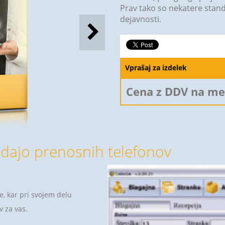
Prav tako so nekatere stand
dejavnosti.
Vprašaj za izdelek
Cena z DDV na me
odajo prenosnih telefonov
, kar pri svojem delu
v za vas.