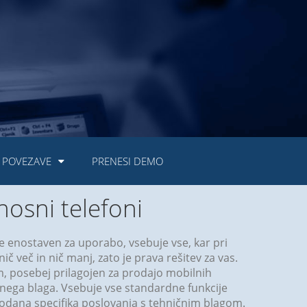
POVEZAVE
PRENESI DEMO
osni telefoni
je enostaven za uporabo, vsebuje vse, kar pri
ič več in nič manj, zato je prava rešitev za vas.
, posebej prilagojen za prodajo mobilnih
čnega blaga. Vsebuje vse standardne funkcije
dodana specifika poslovanja s tehničnim blagom.