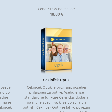
:
Cena z DDV na mesec:
48,80 €
Cekinček Optik
posebej
Cekinček Optik je program, posebej
ajo po
prilagojen za optike. Vsebuje vse
ardne
standardne funkcije Cekinčka, dodana
a mu je
pa mu je specifika, ki se pojavlja pri
ekinček
optikih. Cekinček Optik je lahko povezan