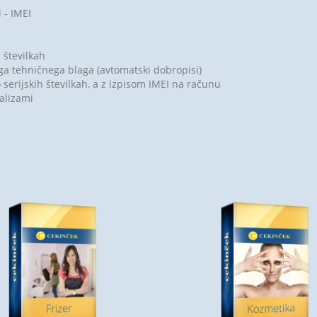
 - IMEI
 številkah
ga tehničnega blaga (avtomatski dobropisi)
serijskih številkah, a z izpisom IMEI na računu
nalizami