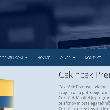
PORABNIKOM
NOVICE
O NAS
KONTAKT
Cekinček Pren
Cekinček Prenosni telefoni 
svojem delu potrebujete in n
Cekinček Mobitel je program
telefonov in ostalega tehni
Cekinčka, poleg tega pa je 