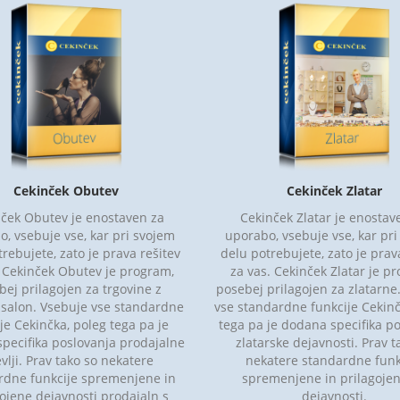
Cekinček Obutev
Cekinček Zlatar
ček Obutev je enostaven za
Cekinček Zlatar je enostav
, vsebuje vse, kar pri svojem
uporabo, vsebuje vse, kar pr
rebujete, zato je prava rešitev
delu potrebujete, zato je prav
. Cekinček Obutev je program,
za vas. Cekinček Zlatar je p
bej prilagojen za trgovine z
posebej prilagojen za zlatarne
 salon. Vsebuje vse standardne
vse standardne funkcije Cekinč
je Cekinčka, poleg tega pa je
tega pa je dodana specifika p
pecifika poslovanja prodajalne
zlatarske dejavnosti. Prav t
evlji. Prav tako so nekatere
nekatere standardne funk
rdne funkcije spremenjene in
spremenjene in prilagojen
ojene dejavnosti prodajaln s
dejavnosti.