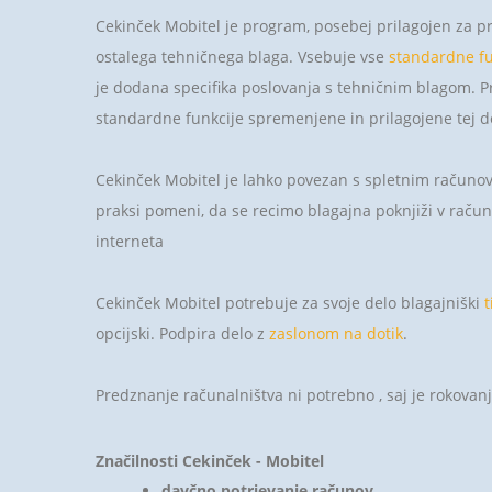
Cekinček Mobitel je program, posebej prilagojen za p
ostalega tehničnega blaga. Vsebuje vse
standardne fu
je dodana specifika poslovanja s tehničnim blagom. P
standardne funkcije spremenjene in prilagojene tej d
Cekinček Mobitel je lahko povezan s spletnim račun
praksi pomeni, da se recimo blagajna poknjiži v raču
interneta
Cekinček Mobitel potrebuje za svoje delo blagajniški
t
opcijski. Podpira delo z
zaslonom na dotik
.
Predznanje računalništva ni potrebno , saj je rokova
Značilnosti Cekinček - Mobitel
davčno potrjevanje računov