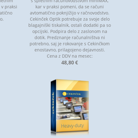
pletnim
s spletnim računovodstvom miniMAX,
v praksi
kar v praksi pomeni, da se računi
atično
avtomatično poknjižijo v račnovodstvo.
o.
Cekinček Optik potrebuje za svoje delo
blagajniški tiskalnik, ostali dodatki pa so
opcijski. Podpira delo z zaslonom na
dotik. Predznanje računalništva ni
potrebno, saj je rokovanje s Cekinčkom
enostavno, prilagojeno dejavnosti.
:
Cena z DDV na mesec:
48,80 €