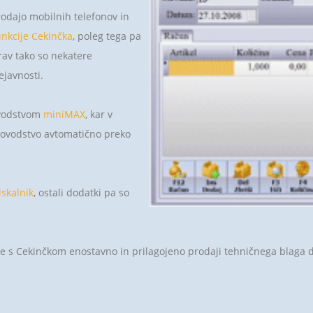
rodajo mobilnih telefonov in
nkcije Cekinčka
, poleg tega pa
rav tako so nekatere
ejavnosti.
ovodstvom
miniMAX
, kar v
novodstvo avtomatično preko
iskalnik
, ostali dodatki pa so
nje s Cekinčkom enostavno in prilagojeno prodaji tehničnega blaga 