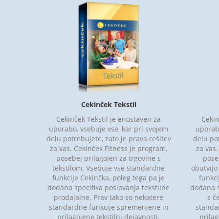
Cekinček Tekstil
Cekinček Tekstil je enostaven za
Cekin
uporabo, vsebuje vse, kar pri svojem
uporabo
delu potrebujete, zato je prava rešitev
delu pot
za vas. Cekinček Fitness je program,
za vas
posebej prilagojen za trgovine s
pose
tekstilom. Vsebuje vse standardne
obutvijo
funkcije Cekinčka, poleg tega pa je
funkci
dodana specifika poslovanja tekstilne
dodana s
prodajalne. Prav tako so nekatere
s č
standardne funkcije spremenjene in
standa
prilagojene tekstilni dejavnosti.
prilag