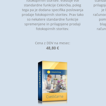
fotokopirnih storitev. Vsebuje vse
standa
standardne funkcije Cekinčka, poleg
prilagoj
tega pa je dodana specifika poslovanja
je
prodaje fotokopirnih storitev. Prav tako
računov
so nekatere standardne funkcije
pome
spremenjene in prilagojene prodaji
blag
fotokopirnih storitev.
račun
Cena z DDV na mesec:
48,80 €