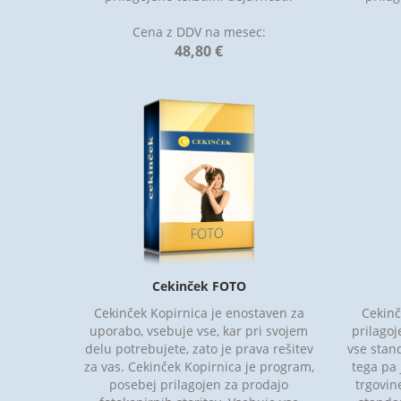
Cena z DDV na mesec:
48,80 €
Cekinček FOTO
Cekinček Kopirnica je enostaven za
Cekinč
uporabo, vsebuje vse, kar pri svojem
prilagoj
delu potrebujete, zato je prava rešitev
vse stan
za vas. Cekinček Kopirnica je program,
tega pa 
posebej prilagojen za prodajo
trgovine