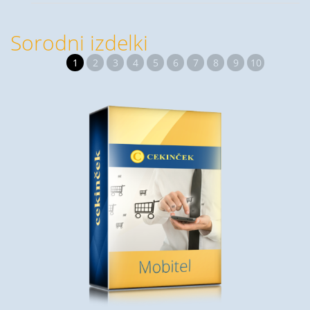
Sorodni izdelki
1
2
3
4
5
6
7
8
9
10