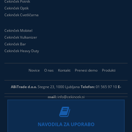
Cekinček Potnik
Cekinček Optik
Cekinček Cvetličarna
Cekinček Mobitel
Cekinček Vulkanizer
Cekinček Bar
Cekinček Heavy Duty
Novice
O nas
Kontakt
Prenesi demo
Produkti
ABiTrade d.o.o.
Stegne 23, 1000 Ljubljana
Telefon:
01 565 97 10
E-
mail:
info@cekincek.si
NAVODILA ZA UPORABO