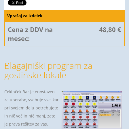
Vprašaj za izdelek
Cena z DDV na
48,80 €
mesec:
Blagajniški program za
gostinske lokale
Cekinček Bar je enostaven
za uporabo, vsebuje vse, kar
pri svojem delu potrebujete
in nič več in nič manj, zato
je prava rešitev za vas.