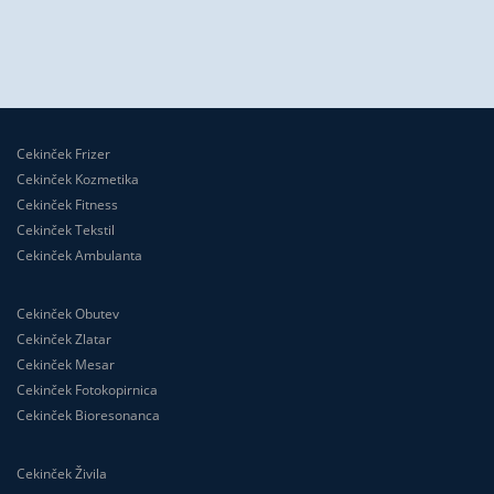
Cekinček Frizer
Cekinček Kozmetika
Cekinček Fitness
Cekinček Tekstil
Cekinček Ambulanta
Cekinček Obutev
Cekinček Zlatar
Cekinček Mesar
Cekinček Fotokopirnica
Cekinček Bioresonanca
Cekinček Živila