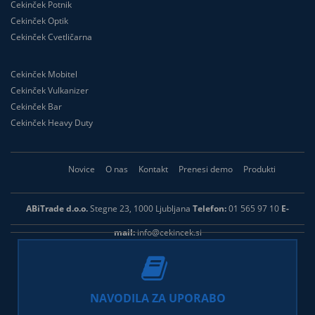
Cekinček Potnik
Cekinček Optik
Cekinček Cvetličarna
Cekinček Mobitel
Cekinček Vulkanizer
Cekinček Bar
Cekinček Heavy Duty
Novice
O nas
Kontakt
Prenesi demo
Produkti
ABiTrade d.o.o.
Stegne 23, 1000 Ljubljana
Telefon:
01 565 97 10
E-
mail:
info@cekincek.si
NAVODILA ZA UPORABO