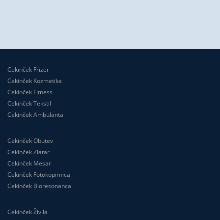
Cekinček Frizer
Cekinček Kozmetika
Cekinček Fitness
Cekinček Tekstil
Cekinček Ambulanta
Cekinček Obutev
Cekinček Zlatar
Cekinček Mesar
Cekinček Fotokopirnica
Cekinček Bioresonanca
Cekinček Živila