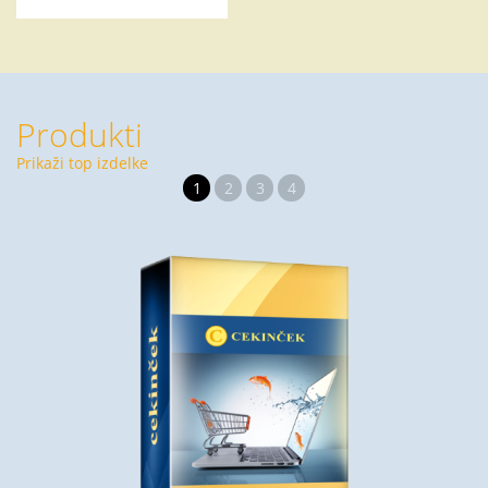
Produkti
Prikaži top izdelke
1
2
3
4