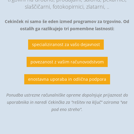
slaščičarni, fotokopirnici, zlatarni, ..
Cekinček ni samo še eden izmed programov za trgovino. Od
ostalih ga razlikujejo tri pomembne lastnosti:
specializiranost za vašo dejavnost
povezanost z vašim računovodstvom
enostavna uporaba in odlična podpora
Ponudba ustrezne računalniške opreme dopolnjuje prijaznost do
uporabnika in naredi Cekinčka za "rešitev na ključ" oziroma "vse
pod eno streho".