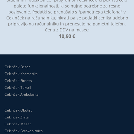
paleto funkcionalnosti, ki so nujno potrebne za resno
poslovanje. Podatki se prenašajo s "pametnega telefona" v
Cekinček na računalniku, hkrati pa se podatki cenika udobno
pripravijo na računalniku in prenesejo na pametni telefon.
Cena z DDV na mesec:
10,90 €
Cekinček Frizer
Cekinček Kozmetika
Cekinček Fitness
Cekinček Tekstil
Cekinček Ambulanta
Cekinček Obutev
Cekinček Zlatar
Cekinček Mesar
Cekinček Fotokopirnica